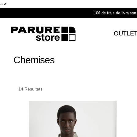
-->
10€ de frais de livraiso
OUTLE
Chemises
14 Résultats