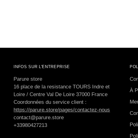
INFOS SUR L'ENTREPRISE
POL
Parure store
Con
16 place de la resistance TOURS Indre et
À P
Loire / Centre Val De Loire 37000 France
Men
Coordonnées du service client :
https://parure.store/pages/contactez-nous
Con
contact@parure.store
Pol
+33980427213
Pol