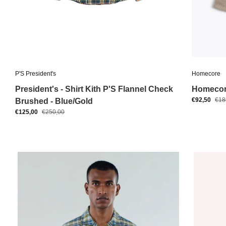
P'S President's
Homecore
President's - Shirt Kith P'S Flannel Check
Homecore
€92,50
€18
Brushed - Blue/Gold
€125,00
€250,00