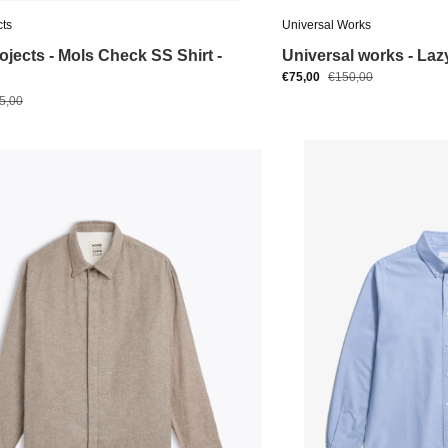
cts
Universal Works
ojects - Mols Check SS Shirt -
Universal works - Lazy
€75,00
€150,00
5,00