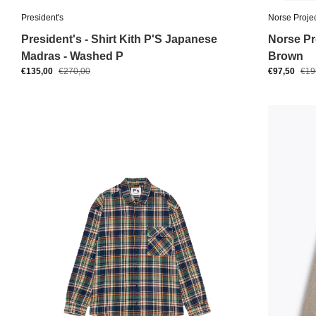
President's
Norse Proje
President's - Shirt Kith P'S Japanese
Norse Pr
Madras - Washed P
Brown
€135,00
€270,00
€97,50
€19