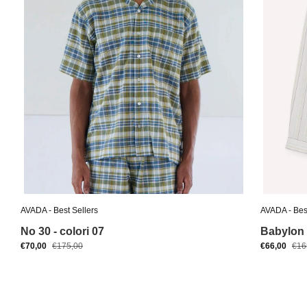
AVADA - Best Sellers
AVADA - Best
No 30 - colori 07
Babylon 
€70,00
€175,00
€66,00
€16