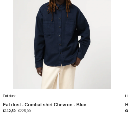
Eat dust
H
Eat dust - Combat shirt Chevron - Blue
H
€112,50
€225,00
€